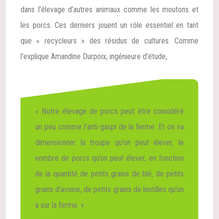
dans l’élevage d’autres animaux comme les moutons et
les porcs. Ces derniers jouent un rôle essentiel en tant
que « recycleurs » des résidus de cultures. Comme
l’explique Amandine Durpoix, ingénieure d’étude,
« Notre élevage de porcs peut être considéré
un peu comme l’anti-gaspi de la ferme. Et on va
dimensionner la troupe qu’on peut élever, le
nombre de porcs qu’on peut élever, en fonction
de la quantité de petits grains de blé, de petits
grains d’avoine, de petits grains de lentilles qu’on
a sur la ferme. »