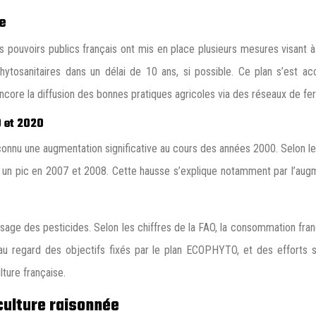
ce
es pouvoirs publics français ont mis en place plusieurs mesures visant 
phytosanitaires dans un délai de 10 ans, si possible. Ce plan s’est 
encore la diffusion des bonnes pratiques agricoles via des réseaux de f
0 et 2020
onnu une augmentation significative au cours des années 2000. Selon les
n pic en 2007 et 2008. Cette hausse s’explique notamment par l’augmen
sage des pesticides. Selon les chiffres de la FAO, la consommation fran
 au regard des objectifs fixés par le plan ECOPHYTO, et des efforts 
lture française.
culture raisonnée