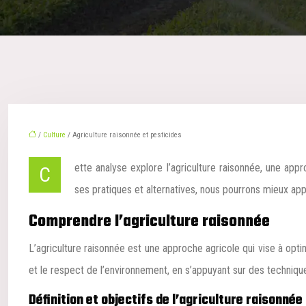
/
Culture
/ Agriculture raisonnée et pesticides
Cette analyse explore l’agriculture raisonnée, une approche prônant l’utilisation raisonnée d’intrants chimiques tout en visant des objectifs économiques et environnementaux. En comprenant
ses pratiques et alternatives, nous pourrons mieux app
Comprendre l’agriculture raisonnée
L’agriculture raisonnée est une approche agricole qui vise à optimi
et le respect de l’environnement, en s’appuyant sur des techniqu
Définition et objectifs de l’agriculture raisonnée