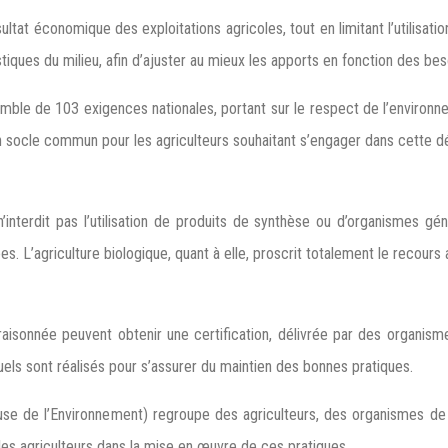
ultat économique des exploitations agricoles, tout en limitant l’utilisatio
iques du milieu, afin d’ajuster au mieux les apports en fonction des bes
mble de 103 exigences nationales, portant sur le respect de l’environnem
t un socle commun pour les agriculteurs souhaitant s’engager dans cette 
e n’interdit pas l’utilisation de produits de synthèse ou d’organismes
ées. L’agriculture biologique, quant à elle, proscrit totalement le recou
sonnée peuvent obtenir une certification, délivrée par des organismes
uels sont réalisés pour s’assurer du maintien des bonnes pratiques.
e de l’Environnement) regroupe des agriculteurs, des organismes de dé
les agriculteurs dans la mise en œuvre de ces pratiques.