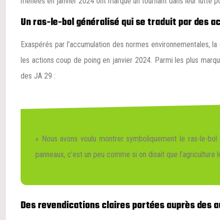
menées en janvier 2024 ont marqué un tournant dans leur lutte pou
Un ras-le-bol généralisé qui se traduit par des 
Exaspérés par l’accumulation des normes environnementales, la co
les actions coup de poing en janvier 2024. Parmi les plus mar
des JA 29 :
« Nous avons voulu montrer symboliquement le ras-le-bol d
panneaux, c’est un peu comme si on disait que l’agriculture 
Des revendications claires portées auprès des a