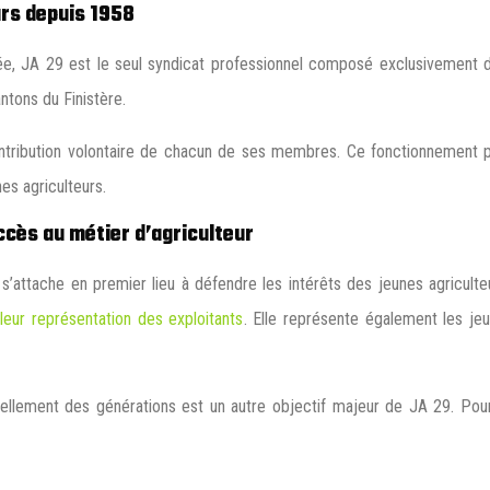
urs depuis 1958
ée, JA 29 est le seul syndicat professionnel composé exclusivement d
ntons du Finistère.
bution volontaire de chacun de ses membres. Ce fonctionnement permet 
es agriculteurs.
ccès au métier d’agriculteur
s’attache en premier lieu à défendre les intérêts des jeunes agriculteu
leur représentation des exploitants
. Elle représente également les je
vellement des générations est un autre objectif majeur de JA 29. Pour c