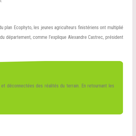
n.
plan Ecophyto, les jeunes agriculteurs finistériens ont multiplié
 du département, comme l’explique Alexandre Castrec, président
et déconnectées des réalités du terrain. En retournant les