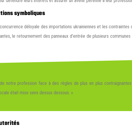
r défendre leurs intérêts et assurer un avenir pérenne à leur professio
actions symboliques
ncurrence déloyale des importations ukrainiennes et les contraintes du 
quantes, le retournement des panneaux d’entrée de plusieurs communes
e notre profession face à des règles de plus en plus contraignantes 
locale était mise sens dessus dessous. »
utorités