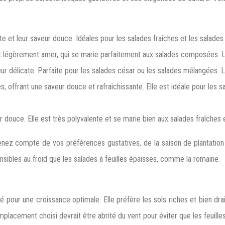
nte et leur saveur douce. Idéales pour les salades fraîches et les salad
t légèrement amer, qui se marie parfaitement aux salades composées. La
ur délicate. Parfaite pour les salades césar ou les salades mélangées. L
offrant une saveur douce et rafraîchissante. Elle est idéale pour les s
ur douce. Elle est très polyvalente et se marie bien aux salades fraîche
tenez compte de vos préférences gustatives, de la saison de plantation
nsibles au froid que les salades à feuilles épaisses, comme la romaine.
our une croissance optimale. Elle préfère les sols riches et bien drai
placement choisi devrait être abrité du vent pour éviter que les feuille