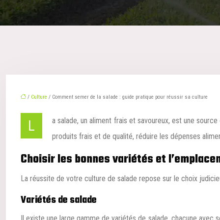
/
Culture
/ Comment semer de la salade : guide pratique pour réussir sa culture
La salade, un aliment frais et savoureux, est une source de vitamines et de minéraux essentielle à une alimentation équilibrée. Cultiver sa propre salade offre de nombreux avantages: profiter de
produits frais et de qualité, réduire les dépenses alimen
Choisir les bonnes variétés et l’emplace
La réussite de votre culture de salade repose sur le choix judic
Variétés de salade
Il existe une large gamme de variétés de salade, chacune avec s