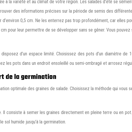
e à la variété et au climat de votre région. Les salades d’été se sèmen
ouver des informations précises sur la période de semis des différentes
 d’environ 0,5 cm. Ne les enterrez pas trop profondément, car elles pou
 cm pour leur permettre de se développer sans se gêner. Vous pouvez s
s disposez d’un espace limité. Choisissez des pots d’un diamètre de 1
ez les pots dans un endroit ensoleillé ou semi-ombragé et arrosez régu
rt de la germination
ation optimale des graines de salade. Choisissez la méthode qui vous se
e. Il consiste à semer les graines directement en pleine terre ou en po
e sol humide jusqu’à la germination.