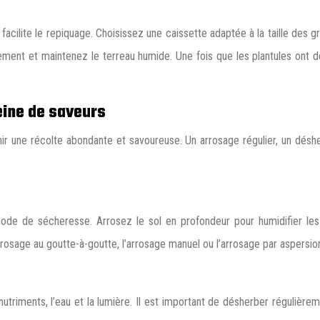
acilite le repiquage. Choisissez une caissette adaptée à la taille des 
ment et maintenez le terreau humide. Une fois que les plantules ont dé
leine de saveurs
enir une récolte abondante et savoureuse. Un arrosage régulier, un déshe
ériode de sécheresse. Arrosez le sol en profondeur pour humidifier les
rosage au goutte-à-goutte, l’arrosage manuel ou l’arrosage par aspersio
riments, l’eau et la lumière. Il est important de désherber régulièreme