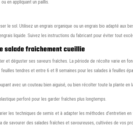
ou en appliquant un paillis.
iliser le sol. Utilisez un engrais organique ou un engrais bio adapté au
rais liquide. Suivez les instructions du fabricant pour éviter tout excès 
ne salade fraichement cueillie
ter et déguster ses saveurs fraîches. La période de récolte varie en fonct
euilles tendres et entre 6 et 8 semaines pour les salades à feuilles épa
upant avec un couteau bien aiguisé, ou bien récolter toute la plante en l
plastique perforé pour les garder fraîches plus longtemps.
arier les techniques de semis et à adapter les méthodes d’entretien en f
tra de savourer des salades fraîches et savoureuses, cultivées de vos pr