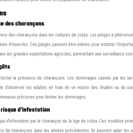
ons
ce des charançons
sence des charançons dans les cultures de colza. Les pièges à phéromo
tions d’insectes. Ces pièges peuvent être utilisés pour estimer l’importa
ans les grandes exploitations agricoles, permettant une surveillance con
égâts
tecter la présence de charançons. Les dommages causés par les larve
le d’observer les adultes en train de se nourrir des feuilles ou de pon
des mesures précoces pour limiter les dommages.
 risque d’infestation
que d’infestation par le charançon de la tige du colza. Ces modèles pre
ce de charançons dans les années précédentes. Ils peuvent aider les ag