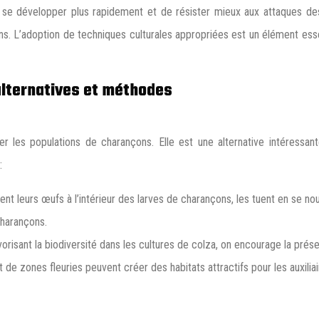
e développer plus rapidement et de résister mieux aux attaques des c
ns. L’adoption de techniques culturales appropriées est un élément ess
 alternatives et méthodes
ler les populations de charançons. Elle est une alternative intéressa
:
ondent leurs œufs à l’intérieur des larves de charançons, les tuent en se 
charançons.
vorisant la biodiversité dans les cultures de colza, on encourage la présen
et de zones fleuries peuvent créer des habitats attractifs pour les auxiliai