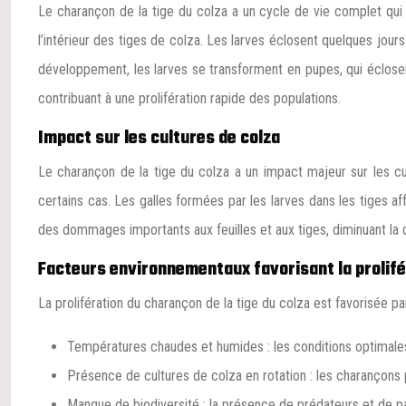
Le charançon de la tige du colza a un cycle de vie complet qui
l’intérieur des tiges de colza. Les larves éclosent quelques jour
développement, les larves se transforment en pupes, qui éclosen
contribuant à une prolifération rapide des populations.
Impact sur les cultures de colza
Le charançon de la tige du colza a un impact majeur sur les cu
certains cas. Les galles formées par les larves dans les tiges a
des dommages importants aux feuilles et aux tiges, diminuant la
Facteurs environnementaux favorisant la prolifé
La prolifération du charançon de la tige du colza est favorisée 
Températures chaudes et humides : les conditions optimale
Présence de cultures de colza en rotation : les charançons 
Manque de biodiversité : la présence de prédateurs et de pa