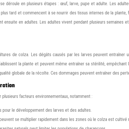
 se déroule en plusieurs étapes : œuf, larve, pupe et adulte. Les adu
s plus tard et commencent à se nourrir des tissus internes de la plante
t ensuite en adultes. Les adultes vivent pendant plusieurs semaines et
ltures de colza. Les dégâts causés par les larves peuvent entraîner un
ffaiblissent la plante et peuvent même entraîner sa stérilité, empêchant
 qualité globale de la récolte. Ces dommages peuvent entraîner des pert
ration
par plusieurs facteurs environnementaux, notamment :
s pour le développement des larves et des adultes.
peuvent se multiplier rapidement dans les zones où le colza est cultivé 
rasites naturels peut limiter les populations de charançons.