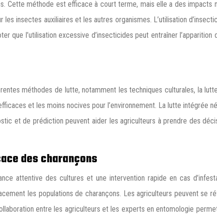
ns. Cette méthode est efficace à court terme, mais elle a des impacts nég
 les insectes auxiliaires et les autres organismes. L’utilisation d’insec
er que l’utilisation excessive d’insecticides peut entraîner l’apparition
rentes méthodes de lutte, notamment les techniques culturales, la lutte
efficaces et les moins nocives pour l’environnement. La lutte intégrée 
stic et de prédiction peuvent aider les agriculteurs à prendre des déci
icace des charançons
ance attentive des cultures et une intervention rapide en cas d’infest
acement les populations de charançons. Les agriculteurs peuvent se réf
collaboration entre les agriculteurs et les experts en entomologie per